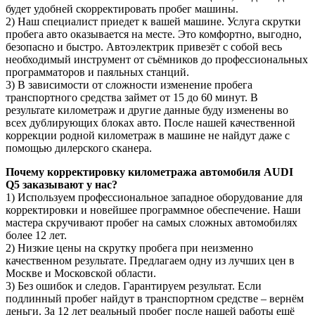
будет удобней скорректировать пробег машины.
2) Наш специалист приедет к вашей машине. Услуга скрутки
пробега авто оказывается на месте. Это комфортно, выгодно,
безопасно и быстро. Автоэлектрик привезёт с собой весь
необходимый инструмент от съёмников до профессиональных
программаторов и паяльных станций.
3) В зависимости от сложности изменение пробега
транспортного средства займет от 15 до 60 минут. В
результате километраж и другие данные буду изменены во
всех дублирующих блоках авто. После нашей качественной
коррекции родной километраж в машине не найдут даже с
помощью дилерского сканера.
Почему корректировку километража автомобиля AUDI
Q5 заказывают у нас?
1) Используем профессиональное западное оборудование для
корректировки и новейшее программное обеспечение. Наши
мастера скручивают пробег на самых сложных автомобилях
более 12 лет.
2) Низкие цены на скрутку пробега при неизменно
качественном результате. Предлагаем одну из лучших цен в
Москве и Московской области.
3) Без ошибок и следов. Гарантируем результат. Если
подлинный пробег найдут в транспортном средстве – вернём
деньги. За 12 лет реальный пробег после нашей работы ещё