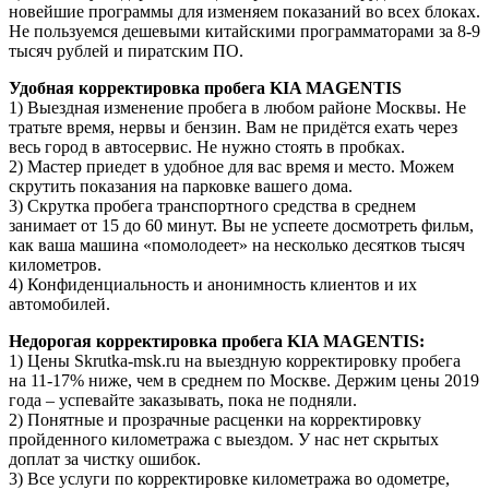
новейшие программы для изменяем показаний во всех блоках.
Не пользуемся дешевыми китайскими программаторами за 8-9
тысяч рублей и пиратским ПО.
Удобная корректировка пробега KIA MAGENTIS
1) Выездная изменение пробега в любом районе Москвы. Не
тратьте время, нервы и бензин. Вам не придётся ехать через
весь город в автосервис. Не нужно стоять в пробках.
2) Мастер приедет в удобное для вас время и место. Можем
скрутить показания на парковке вашего дома.
3) Скрутка пробега транспортного средства в среднем
занимает от 15 до 60 минут. Вы не успеете досмотреть фильм,
как ваша машина «помолодеет» на несколько десятков тысяч
километров.
4) Конфиденциальность и анонимность клиентов и их
автомобилей.
Недорогая корректировка пробега KIA MAGENTIS:
1) Цены Skrutka-msk.ru на выездную корректировку пробега
на 11-17% ниже, чем в среднем по Москве. Держим цены 2019
года – успевайте заказывать, пока не подняли.
2) Понятные и прозрачные расценки на корректировку
пройденного километража с выездом. У нас нет скрытых
доплат за чистку ошибок.
3) Все услуги по корректировке километража во одометре,