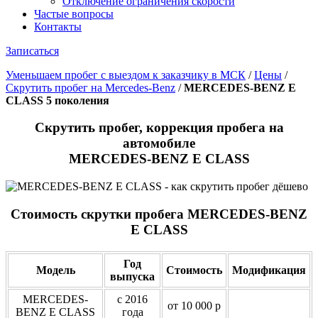
Отключение ограничения скорости
Частые вопросы
Контакты
Записаться
Уменьшаем пробег с выездом к заказчику в МСК
/
Цены
/
Скрутить пробег на Mercedes-Benz
/
MERCEDES-BENZ E
CLASS​ 5 поколения
Скрутить пробег, коррекция пробега на
автомобиле
MERCEDES-BENZ E CLASS​
Стоимость скрутки пробега MERCEDES-BENZ
E CLASS​
Год
Модель
Стоимость
Модификация
выпуска
MERCEDES-
с 2016
от 10 000 р
BENZ E CLASS​
года