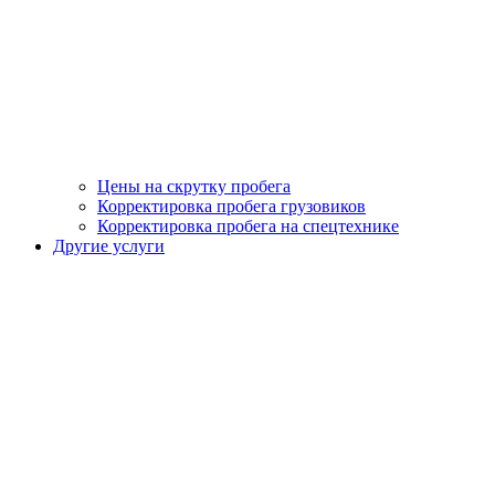
Цены на скрутку пробега
Корректировка пробега грузовиков
Корректировка пробега на спецтехнике
Другие услуги